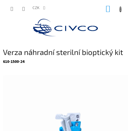
Přejít
NÁKUP
na
CZK
obsah
KOŠÍK
Verza náhradní sterilní bioptický kit
610-1500-24