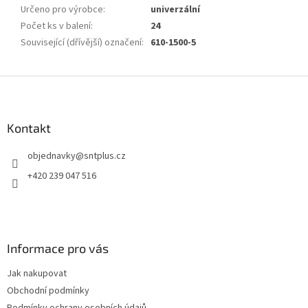
Určeno pro výrobce
:
univerzální
Počet ks v balení
:
24
Související (dřívější) označení
:
610-1500-5
Z
á
p
a
Kontakt
t
objednavky
@
sntplus.cz
í
+420 239 047 516
Informace pro vás
Jak nakupovat
Obchodní podmínky