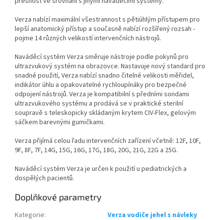
přesnost ve srovnání s jinými naváděcími systémy.
Verza nabízí maximální všestrannost s pětiúhlým přístupem pro
lepší anatomický přístup a současně nabízí rozšířený rozsah -
pojme 14 různých velikostí intervenčních nástrojů.
Naváděcí systém Verza směruje nástroje podle pokynů pro
ultrazvukový systém na obrazovce. Nastavuje nový standard pro
snadné použití, Verza nabízí snadno čitelné velikosti měřidel,
indikátor úhlu a opakovatelné rychloupínáky pro bezpečné
odpojení nástrojů. Verza je kompatibilní s předními sondami
ultrazvukového systému a prodává se v praktické sterilní
soupravě s teleskopicky skládaným krytem CIV-Flex, gelovým
sáčkem barevnými gumičkami.
Verza přijímá celou řadu intervenčních zařízení včetně: 12F, 10F,
9F, 8F, 7F, 14G, 15G, 16G, 17G, 18G, 20G, 21G, 22G a 25G.
Naváděcí systém Verza je určen k použití u pediatrických a
dospělých pacientů.
Doplňkové parametry
Kategorie
:
Verza vodiče jehel s návleky