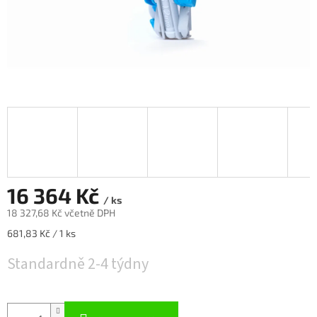
16 364 Kč
/ ks
18 327,68 Kč včetně DPH
Měrná
681,83 Kč / 1 ks
cena:
Standardně 2-4 týdny