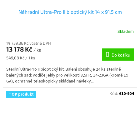
Náhradní Ultra-Pro II bioptický kit 14 x 91,5 cm
Skladem
14 759,36 Kč včetně DPH
13 178 Kč
/ ks
Do košíku
Měrná
549,08 Kč / 1 ks
cena:
Sterilní Ultra-Pro II bioptický kit. Balení obsahuje 24 ks sterilně
balených sad: vodiče jehly pro velikosti 8,5FR, 14-23GA (kromě 19
GA), ochranné teleskopicky skládané návleky...
Kód:
610-904
TOP produkt