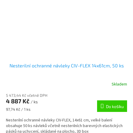
Nesterilní ochranné návleky CIV-FLEX 14x61cm, 50 ks
Skladem
5 473,44 Kč včetně DPH
4 887 Kč
/ ks
Do košíku
Měrná
97,74 Kč / 1 ks
cena:
Nesterilní ochranné návleky CIV-FLEX, 14x61 cm, velké balení
obsahuje 50 ks návleků včetně nesterilních barevných elastických
pásků na uchycení, skládané na plocho, 3D box