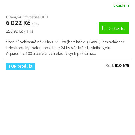
Skladem
6 744,64 Kč včetně DPH
6 022 Kč
/ ks
Do košíku
Měrná
250,92 Kč / 1 ks
cena:
Sterilní ochranné návleky CIV-Flex (bez latexu) 14x91,5cm skládané
teleskopicky, balení obsahuje 24 ks včetně sterilního gelu
Aquasonic 100 a barevných elastických pásků na...
Kód:
610-575
TOP produkt