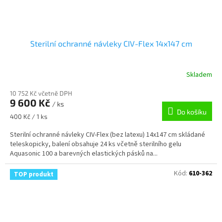
Sterilní ochranné návleky CIV-Flex 14x147 cm
Skladem
10 752 Kč včetně DPH
9 600 Kč
/ ks
Do košíku
Měrná
400 Kč / 1 ks
cena:
Sterilní ochranné návleky CIV-Flex (bez latexu) 14x147 cm skládané
teleskopicky, balení obsahuje 24 ks včetně sterilního gelu
Aquasonic 100 a barevných elastických pásků na...
Kód:
610-362
TOP produkt