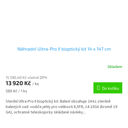
Náhradní Ultra-Pro II bioptický kit 14 x 147 cm
Skladem
15 590,40 Kč včetně DPH
13 920 Kč
/ ks
Do košíku
Měrná
580 Kč / 1 ks
cena:
Sterilní Ultra-Pro II bioptický kit. Balení obsahuje 24 ks sterilně
balených sad: vodiče jehly pro velikosti 8,5FR, 14-23GA (kromě 19
GA), ochranné teleskopicky skládané návleky...