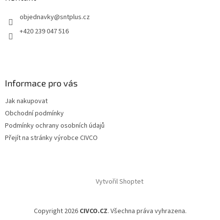
t
objednavky
@
sntplus.cz
í
+420 239 047 516
Informace pro vás
Jak nakupovat
Obchodní podmínky
Podmínky ochrany osobních údajů
Přejít na stránky výrobce CIVCO
Vytvořil Shoptet
Copyright 2026
CIVCO.CZ
. Všechna práva vyhrazena.