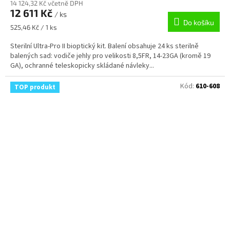
14 124,32 Kč včetně DPH
12 611 Kč
/ ks
Do košíku
Měrná
525,46 Kč / 1 ks
cena:
Sterilní Ultra-Pro II bioptický kit. Balení obsahuje 24 ks sterilně
balených sad: vodiče jehly pro velikosti 8,5FR, 14-23GA (kromě 19
GA), ochranné teleskopicky skládané návleky...
Kód:
610-608
TOP produkt