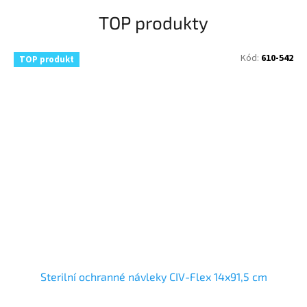
g
TOP produkty
u
a
Kód:
610-542
TOP produkt
o
b
c
h
o
d
ě
C
I
V
C
Sterilní ochranné návleky CIV-Flex 14x91,5 cm
O