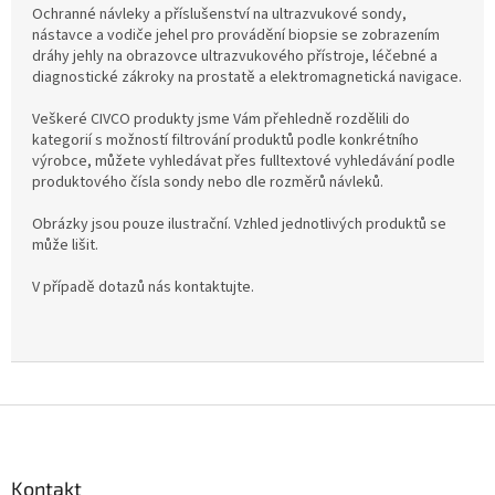
Ochranné návleky a příslušenství na ultrazvukové sondy,
nástavce a vodiče jehel pro provádění biopsie se zobrazením
dráhy jehly na obrazovce ultrazvukového přístroje, léčebné a
diagnostické zákroky na prostatě a elektromagnetická navigace.
Veškeré CIVCO produkty jsme Vám přehledně rozdělili do
kategorií s možností filtrování produktů podle konkrétního
výrobce, můžete vyhledávat přes fulltextové vyhledávání podle
produktového čísla sondy nebo dle rozměrů návleků.
Obrázky jsou pouze ilustrační. Vzhled jednotlivých produktů se
může lišit.
V případě dotazů nás kontaktujte.
Z
á
p
a
Kontakt