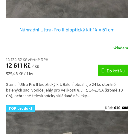
Náhradní Ultra-Pro II bioptický kit 14 x 61 cm
Skladem
14 124,32 Kč včetně DPH
12 611 Kč
/ ks
Do košíku
Měrná
525,46 Kč / 1 ks
cena:
Sterilní Ultra-Pro II bioptický kit. Balení obsahuje 24 ks sterilně
balených sad: vodiče jehly pro velikosti 8,5FR, 14-23GA (kromě 19
GA), ochranné teleskopicky skládané návleky...
Kód:
610-608
TOP produkt