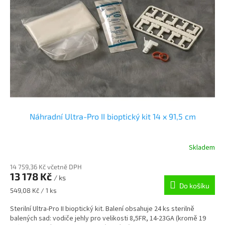
Náhradní Ultra-Pro II bioptický kit 14 x 91,5 cm
Skladem
14 759,36 Kč včetně DPH
13 178 Kč
/ ks
Do košíku
Měrná
549,08 Kč / 1 ks
cena:
Sterilní Ultra-Pro II bioptický kit. Balení obsahuje 24 ks sterilně
balených sad: vodiče jehly pro velikosti 8,5FR, 14-23GA (kromě 19