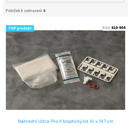
Položek k zobrazení:
6
V
Kód:
610-904
TOP produkt
ý
p
i
s
p
r
o
d
u
k
t
ů
Náhradní Ultra-Pro II bioptický kit 14 x 147 cm