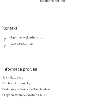
6
položek celkem
O
v
l
Z
á
á
d
p
a
a
Kontakt
c
t
í
objednavky
@
sntplus.cz
í
p
r
+420 239 047 516
v
k
y
v
ý
Informace pro vás
p
i
Jak nakupovat
s
u
Obchodní podmínky
Podmínky ochrany osobních údajů
Přejít na stránky výrobce CIVCO