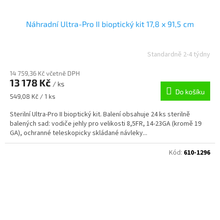
Náhradní Ultra-Pro II bioptický kit 17,8 x 91,5 cm
Standardně 2-4 týdny
14 759,36 Kč včetně DPH
13 178 Kč
/ ks
Do košíku
Měrná
549,08 Kč / 1 ks
cena:
Sterilní Ultra-Pro II bioptický kit. Balení obsahuje 24 ks sterilně
balených sad: vodiče jehly pro velikosti 8,5FR, 14-23GA (kromě 19
GA), ochranné teleskopicky skládané návleky...
Kód:
610-1296