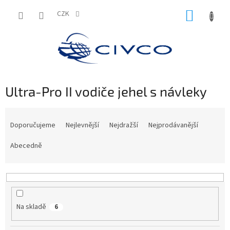
Přejít
NÁKUP
na
CZK
obsah
KOŠÍK
Ultra-Pro II vodiče jehel s návleky
Ř
a
Doporučujeme
Nejlevnější
Nejdražší
Nejprodávanější
z
e
Abecedně
n
í
p
r
o
Na skladě
6
d
u