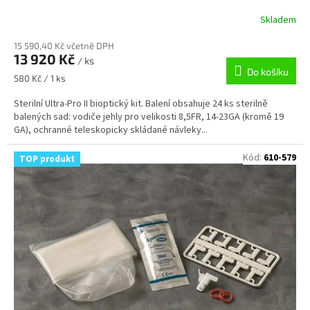
Skladem
15 590,40 Kč včetně DPH
13 920 Kč
/ ks
Do košíku
Měrná
580 Kč / 1 ks
cena:
Sterilní Ultra-Pro II bioptický kit. Balení obsahuje 24 ks sterilně
balených sad: vodiče jehly pro velikosti 8,5FR, 14-23GA (kromě 19
GA), ochranné teleskopicky skládané návleky...
Kód:
610-579
TOP produkt