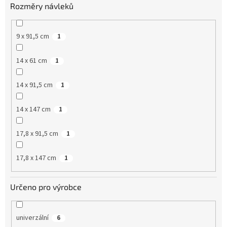
Rozměry návleků
k
t
ů
9 x 91,5 cm
1
14 x 61 cm
1
14 x 91,5 cm
1
14 x 147 cm
1
17,8 x 91,5 cm
1
17,8 x 147 cm
1
Určeno pro výrobce
univerzální
6