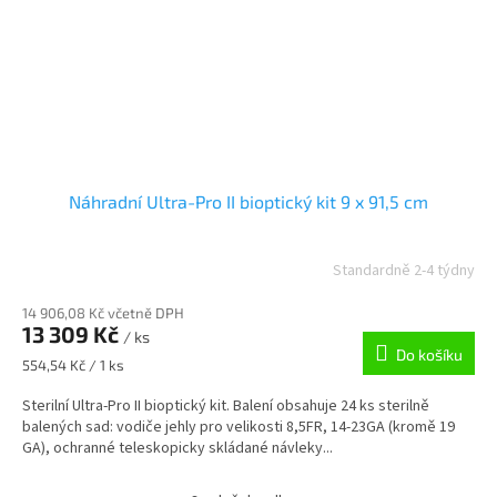
Náhradní Ultra-Pro II bioptický kit 9 x 91,5 cm
Standardně 2-4 týdny
14 906,08 Kč včetně DPH
13 309 Kč
/ ks
Do košíku
Měrná
554,54 Kč / 1 ks
cena:
Sterilní Ultra-Pro II bioptický kit. Balení obsahuje 24 ks sterilně
balených sad: vodiče jehly pro velikosti 8,5FR, 14-23GA (kromě 19
GA), ochranné teleskopicky skládané návleky...