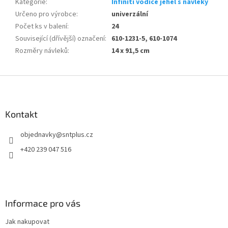
Kategorie
:
Infiniti vodiče jehel s návleky
Určeno pro výrobce
:
univerzální
Počet ks v balení
:
24
Související (dřívější) označení
:
610-1231-5, 610-1074
Rozměry návleků
:
14 x 91,5 cm
Z
á
p
a
Kontakt
t
objednavky
@
sntplus.cz
í
+420 239 047 516
Informace pro vás
Jak nakupovat