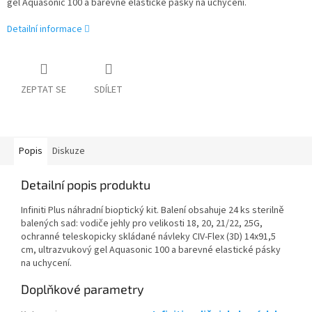
gel Aquasonic 100 a barevné elastické pásky na uchycení.
Detailní informace
ZEPTAT SE
SDÍLET
Popis
Diskuze
Detailní popis produktu
Infiniti Plus náhradní bioptický kit. Balení obsahuje 24 ks sterilně
balených sad: vodiče jehly pro velikosti 18, 20, 21/22, 25G,
ochranné teleskopicky skládané návleky CIV-Flex (3D) 14x91,5
cm, ultrazvukový gel Aquasonic 100 a barevné elastické pásky
na uchycení.
Doplňkové parametry