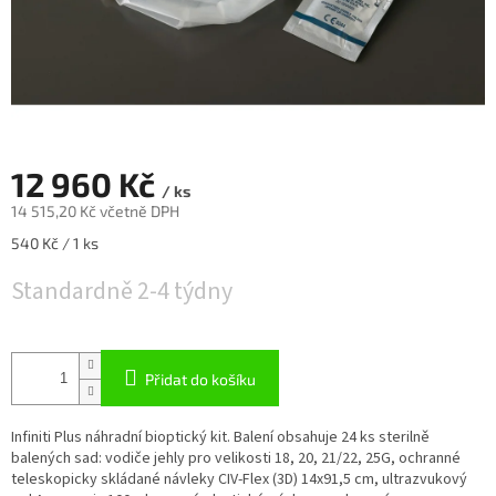
12 960 Kč
/ ks
14 515,20 Kč včetně DPH
Měrná
540 Kč / 1 ks
cena:
Standardně 2-4 týdny
Přidat do košíku
Infiniti Plus náhradní bioptický kit. Balení obsahuje 24 ks sterilně
balených sad: vodiče jehly pro velikosti 18, 20, 21/22, 25G, ochranné
teleskopicky skládané návleky CIV-Flex (3D) 14x91,5 cm, ultrazvukový