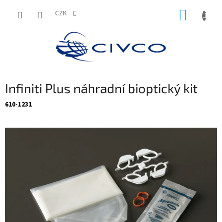
Přejít
NÁKUP
na
CZK
obsah
KOŠÍK
Infiniti Plus náhradní bioptický kit
610-1231