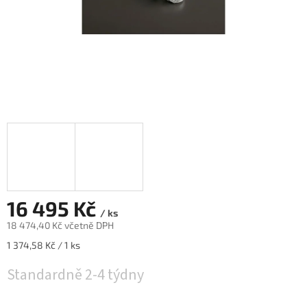
16 495 Kč
/ ks
18 474,40 Kč včetně DPH
Měrná
1 374,58 Kč / 1 ks
cena:
Standardně 2-4 týdny