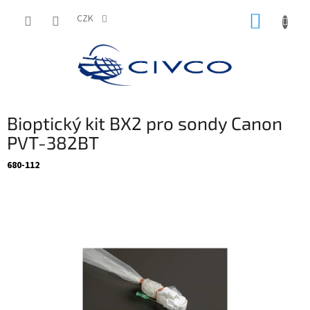
Přejít
NÁKUP
na
CZK
obsah
KOŠÍK
Bioptický kit BX2 pro sondy Canon
PVT-382BT
680-112