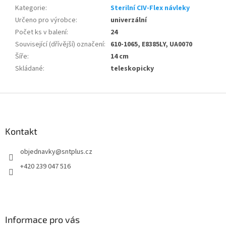
Kategorie
:
Sterilní CIV-Flex návleky
Určeno pro výrobce
:
univerzální
Počet ks v balení
:
24
Související (dřívější) označení
:
610-1065, E8385LY, UA0070
Šíře
:
14 cm
Skládané
:
teleskopicky
Z
á
p
a
Kontakt
t
objednavky
@
sntplus.cz
í
+420 239 047 516
Informace pro vás