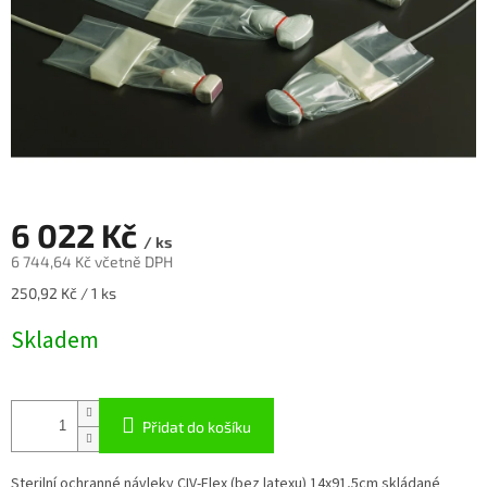
6 022 Kč
/ ks
6 744,64 Kč včetně DPH
Měrná
250,92 Kč / 1 ks
cena:
Skladem
Přidat do košíku
Sterilní ochranné návleky CIV-Flex (bez latexu) 14x91,5cm skládané