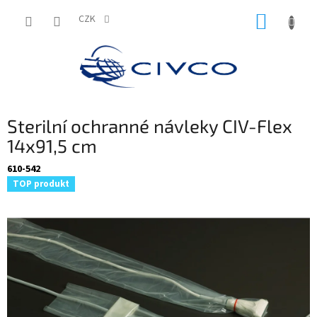
Přejít
NÁKUP
na
CZK
obsah
KOŠÍK
Sterilní ochranné návleky CIV-Flex
14x91,5 cm
610-542
TOP produkt