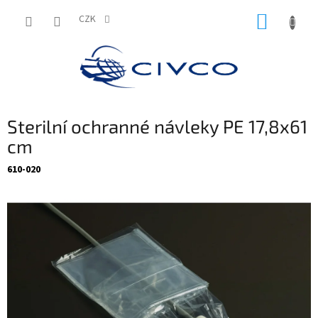
Přejít
NÁKUP
na
CZK
obsah
KOŠÍK
Sterilní ochranné návleky PE 17,8x61
cm
610-020