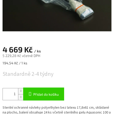
4 669 Kč
/ ks
5 229,28 Kč včetně DPH
Měrná
194,54 Kč / 1 ks
cena:
Standardně 2-4 týdny
Přidat do košíku
Sterilní ochranné návleky polyethylen bez latexu 17,8x61 cm, skládané
na plocho, balení obsahuje 24 ks včetně sterilního gelu Aquasonic 100 a