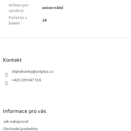
Určeno pro
univerzální
výrobce
:
Počet ks v
24
balení
:
Z
á
p
a
Kontakt
t
objednavky
@
sntplus.cz
í
+420 239 047 516
Informace pro vás
Jak nakupovat
Obchodní podmínky