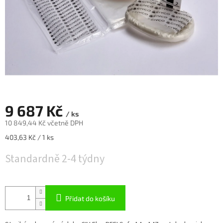
9 687 Kč
/ ks
10 849,44 Kč včetně DPH
Měrná
403,63 Kč / 1 ks
cena:
Standardně 2-4 týdny
Přidat do košíku