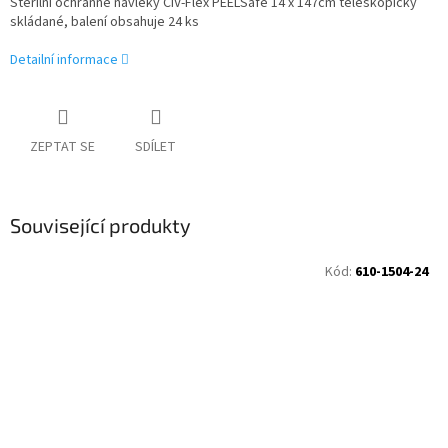
Sterilní ochranné návleky CIV-Flex PEELSafe 14 x 147cm teleskopicky
skládané, balení obsahuje 24 ks
Detailní informace
ZEPTAT SE
SDÍLET
Související produkty
Kód:
610-1504-24