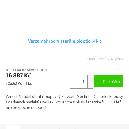
Verza náhradní sterilní bioptický kit
Standardně 2-4 týdny
18 913,44 Kč včetně DPH
16 887 Kč
Do košíku
Měrná
703,63 Kč / 1 ks
cena:
Verza náhradní sterilní bioptický kit včetně ochranných teleskopicky
skládaných návleků CIV-Flex 14x147 cm s příslušenstvím "PEELSafe"
pro bezpečné odlepení