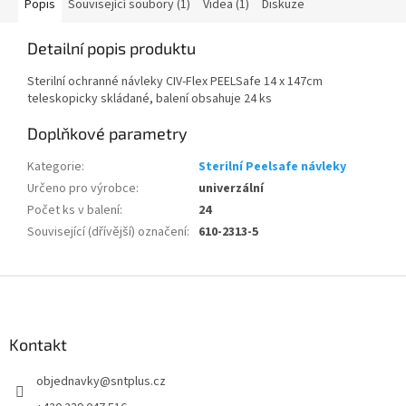
Popis
Související soubory (1)
Videa (1)
Diskuze
Detailní popis produktu
Sterilní ochranné návleky CIV-Flex PEELSafe 14 x 147cm
teleskopicky skládané, balení obsahuje 24 ks
Doplňkové parametry
Kategorie
:
Sterilní Peelsafe návleky
Určeno pro výrobce
:
univerzální
Počet ks v balení
:
24
Související (dřívější) označení
:
610-2313-5
Z
á
p
a
Kontakt
t
objednavky
@
sntplus.cz
í