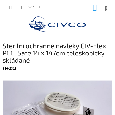
Přejít
NÁKUP
na
CZK
obsah
KOŠÍK
Sterilní ochranné návleky CIV-Flex
PEELSafe 14 x 147cm teleskopicky
skládané
610-2313