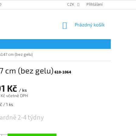
OBNÍCH ÚDAJŮ
PŘEJÍT NA STRÁNKY VÝROBCE CIVCO
CZK
Přihlášení
NÁKUPNÍ
Prázdný košík
KOŠÍK
2x147 cm (bez gelu)
7 cm (bez gelu)
610-1064
91 Kč
/ ks
 Kč včetně DPH
 / 1 ks
ardně 2-4 týdny