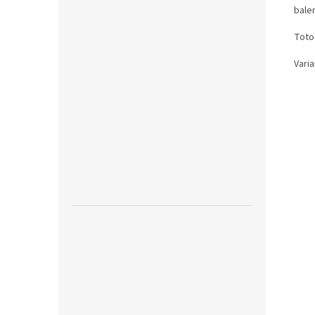
bale
Toto
Vari