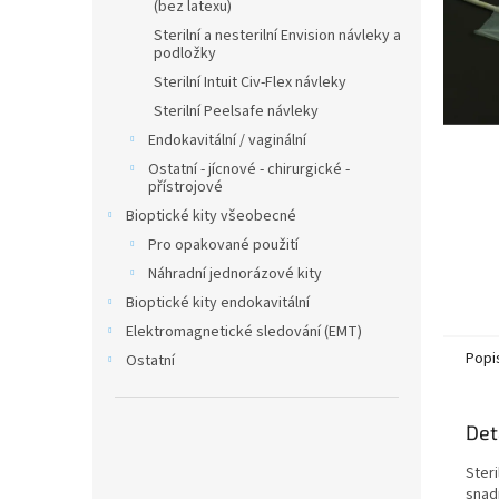
n
(bez latexu)
e
Sterilní a nesterilní Envision návleky a
l
podložky
Sterilní Intuit Civ-Flex návleky
Sterilní Peelsafe návleky
Endokavitální / vaginální
Ostatní - jícnové - chirurgické -
přístrojové
Bioptické kity všeobecné
Pro opakované použití
Náhradní jednorázové kity
Bioptické kity endokavitální
Elektromagnetické sledování (EMT)
Popi
Ostatní
Det
Steri
snadn