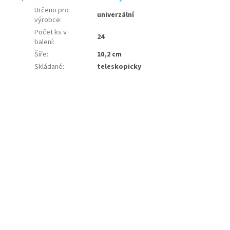
Určeno pro
univerzální
výrobce
:
Počet ks v
24
balení
:
Šíře
:
10,2 cm
Skládané
:
teleskopicky