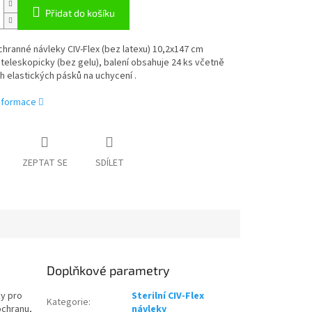
Přidat do košíku
ochranné návleky CIV-Flex (bez latexu) 10,2x147 cm
teleskopicky (bez gelu), balení obsahuje 24 ks včetně
 elastických pásků na uchycení .
informace
ZEPTAT SE
SDÍLET
Doplňkové parametry
ky pro
Sterilní CIV-Flex
Kategorie
:
ochranu,
návleky