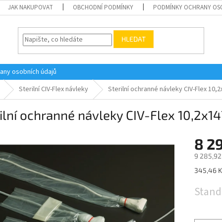
JAK NAKUPOVAT
OBCHODNÍ PODMÍNKY
PODMÍNKY OCHRANY OS
HLEDAT
any osobních údajů
Sterilní CIV-Flex návleky
Sterilní ochranné návleky CIV-Flex 10,
ilní ochranné návleky CIV-Flex 10,2x14
8 2
9 285,92
Měrná
345,46 Kč
cena:
Stand