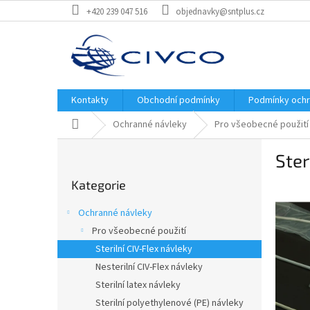
Přejít
+420 239 047 516
objednavky@sntplus.cz
na
obsah
Kontakty
Obchodní podmínky
Podmínky ochr
Domů
Ochranné návleky
Pro všeobecné použití
P
Ster
o
Přeskočit
s
Kategorie
kategorie
t
r
Ochranné návleky
a
Pro všeobecné použití
n
Sterilní CIV-Flex návleky
n
í
Nesterilní CIV-Flex návleky
p
Sterilní latex návleky
a
Sterilní polyethylenové (PE) návleky