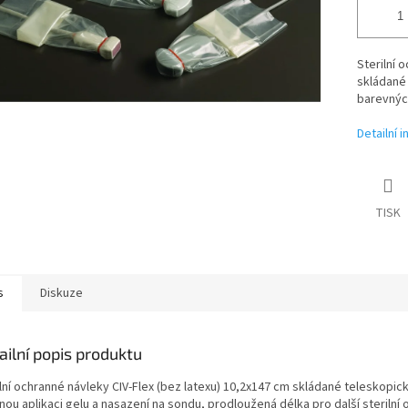
Sterilní 
skládané 
barevných
Detailní 
TISK
s
Diskuze
ailní popis produktu
lní ochranné návleky CIV-Flex (bez latexu) 10,2x147 cm skládané teleskopic
ou aplikaci gelu a nasazení na sondu, prodloužená délka pro další sterilní 