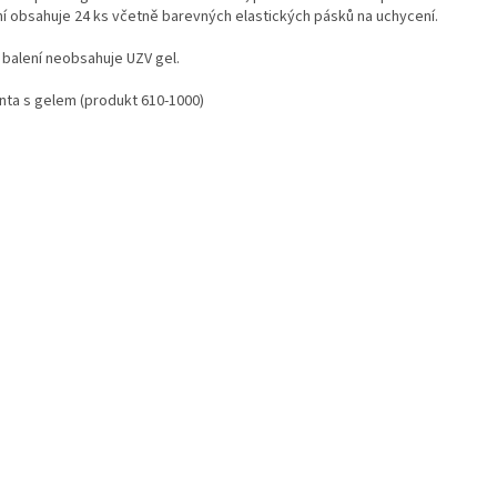
ní obsahuje 24 ks včetně barevných elastických pásků na uchycení.
 balení neobsahuje UZV gel.
anta s gelem (produkt 610-1000)