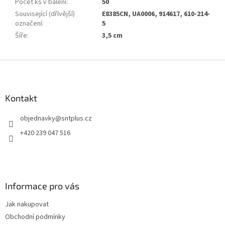
Počet ks v balení
:
50
Související (dřívější)
E8385CN, UA0006, 914617, 610-214-
označení
:
5
Šíře
:
3,5 cm
Z
á
p
a
Kontakt
t
objednavky
@
sntplus.cz
í
+420 239 047 516
Informace pro vás
Jak nakupovat
Obchodní podmínky