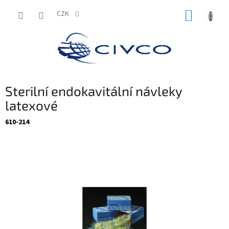
Přejít
NÁKUP
na
CZK
obsah
KOŠÍK
Sterilní endokavitální návleky
latexové
610-214