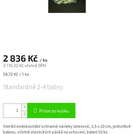
2 836 Kč
/ ks
3 176,32 Kč včetně DPH
Měrná
56,72 Kč / 1 ks
cena:
Standardně 2-4 týdny
Přidat do košíku
Sterilní endokavitální ochranné návleky latexové, 3,5 x 20 cm, jednotlivě
baleno, včetně elastických pásků na uchycení, balení 50 ks