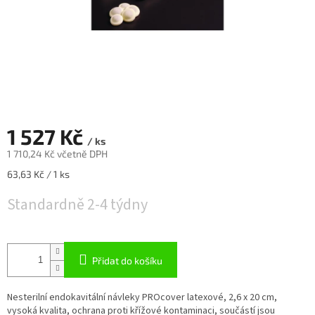
1 527 Kč
/ ks
1 710,24 Kč včetně DPH
Měrná
63,63 Kč / 1 ks
cena:
Standardně 2-4 týdny
Přidat do košíku
Nesterilní endokavitální návleky PROcover latexové, 2,6 x 20 cm,
vysoká kvalita, ochrana proti křížové kontaminaci, součástí jsou