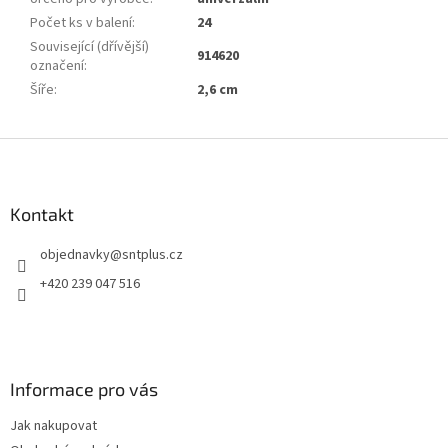
Počet ks v balení
:
24
Související (dřívější)
914620
označení
:
Šíře
:
2,6 cm
Z
á
p
a
Kontakt
t
objednavky
@
sntplus.cz
í
+420 239 047 516
Informace pro vás
Jak nakupovat