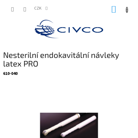
Přejít
NÁKUP
na
CZK
obsah
KOŠÍK
Nesterilní endokavitální návleky
latex PRO
610-040