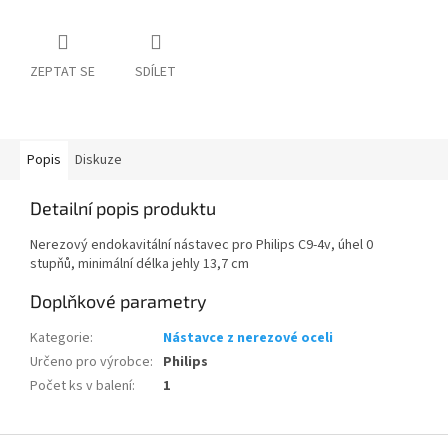
ZEPTAT SE
SDÍLET
Popis
Diskuze
Detailní popis produktu
Nerezový endokavitální nástavec pro Philips C9-4v, úhel 0
stupňů, minimální délka jehly 13,7 cm
Doplňkové parametry
Kategorie
:
Nástavce z nerezové oceli
Určeno pro výrobce
:
Philips
Počet ks v balení
:
1
Z