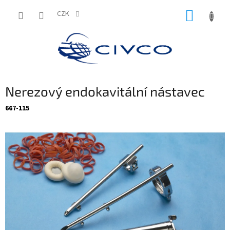
Přejít
NÁKUP
na
CZK
obsah
KOŠÍK
Nerezový endokavitální nástavec
667-115