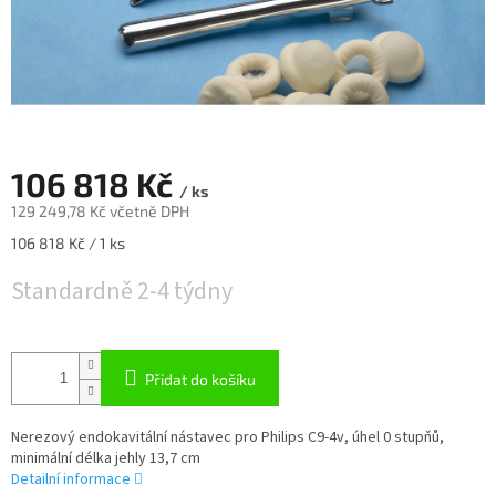
106 818 Kč
/ ks
129 249,78 Kč včetně DPH
Měrná
106 818 Kč / 1 ks
cena:
Standardně 2-4 týdny
Přidat do košíku
Nerezový endokavitální nástavec pro Philips C9-4v, úhel 0 stupňů,
minimální délka jehly 13,7 cm
Detailní informace