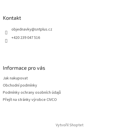
á
p
a
Kontakt
t
objednavky
@
sntplus.cz
í
+420 239 047 516
Informace pro vás
Jak nakupovat
Obchodní podmínky
Podmínky ochrany osobních údajů
Přejít na stránky výrobce CIVCO
Vytvořil Shoptet