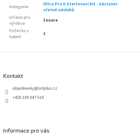
Ultra Pro II Startovací kit - nástavec
Kategorie
:
včetně návleků
Určeno pro
Zonare
výrobce
:
Počet ks v
1
balení
:
Z
á
p
a
Kontakt
t
objednavky
@
sntplus.cz
í
+420 239 047 516
Informace pro vás