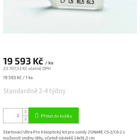
19 593 Kč
/ ks
23 707,53 Kč včetně DPH
Měrná
19 593 Kč / 1 ks
cena:
Standardně 2-4 týdny
Přidat do košíku
Startovací Ultra-Pro II bioptický kit pro sondy ZONARE C5-2/C6-2 s
možností změny úhlu, včetně návleků 14x91,5 cm