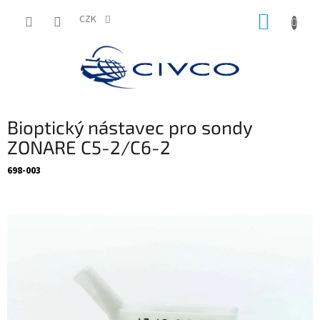
Přejít
NÁKUP
na
CZK
obsah
KOŠÍK
Bioptický nástavec pro sondy
ZONARE C5-2/C6-2
698-003