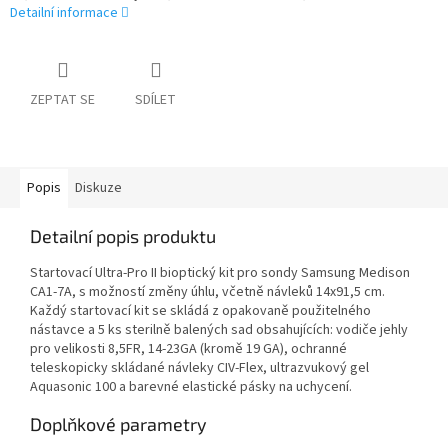
Detailní informace
ZEPTAT SE
SDÍLET
Popis
Diskuze
Detailní popis produktu
Startovací Ultra-Pro II bioptický kit pro sondy Samsung Medison
CA1-7A, s možností změny úhlu, včetně návleků 14x91,5 cm.
Každý startovací kit se skládá z opakovaně použitelného
nástavce a 5 ks sterilně balených sad obsahujících: vodiče jehly
pro velikosti 8,5FR, 14-23GA (kromě 19 GA), ochranné
teleskopicky skládané návleky CIV-Flex, ultrazvukový gel
Aquasonic 100 a barevné elastické pásky na uchycení.
Doplňkové parametry