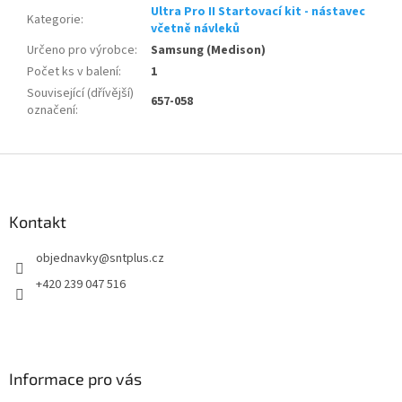
Ultra Pro II Startovací kit - nástavec
Kategorie
:
včetně návleků
Určeno pro výrobce
:
Samsung (Medison)
Počet ks v balení
:
1
Související (dřívější)
657-058
označení
:
Z
á
p
a
Kontakt
t
objednavky
@
sntplus.cz
í
+420 239 047 516
Informace pro vás