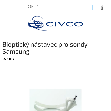
Přejít
NÁKUP
na
CZK
obsah
KOŠÍK
Bioptický nástavec pro sondy
Samsung
657-057