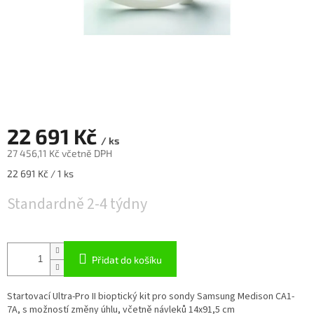
22 691 Kč
/ ks
27 456,11 Kč včetně DPH
Měrná
22 691 Kč / 1 ks
cena:
Standardně 2-4 týdny
Přidat do košíku
Startovací Ultra-Pro II bioptický kit pro sondy Samsung Medison CA1-
7A, s možností změny úhlu, včetně návleků 14x91,5 cm