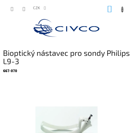
Přejít
NÁKUP
na
CZK
obsah
KOŠÍK
Bioptický nástavec pro sondy Philips
L9-3
667-070