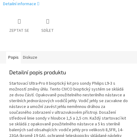
Detailní informace
ZEPTAT SE
SDÍLET
Popis
Diskuze
Detailní popis produktu
Startovací Ultra-Pro II bioptický kit pro sondy Philips L9-3 s
možností změny úhlu. Tento CIVCO bioptický systém se skládá
ze dvou částí. Opakovaně použitelného nesterilního nástavce a
sterilních jednorázových vodičů jehly. Vodič jehly se zacvakne do
nástavce a umožní zavést jehlu neměnnou dráhou za
současného zobrazení v ultrazvukovém přístroji. Dosažení
středové linie sondy v hloubce 1,5 a 2,5 cm. Každý startovací kit
se skládá z opakovaně použitelného nástavce a 5 ks sterilně
balených sad obsahujících: vodiče jehly pro velikosti 8,5FR, 14-
23GA (kromě 19 GA), ochranné teleskopicky skládané návleky