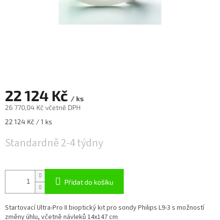
22 124 Kč
/ ks
26 770,04 Kč včetně DPH
Měrná
22 124 Kč / 1 ks
cena:
Standardně 2-4 týdny
Přidat do košíku
Startovací Ultra-Pro II bioptický kit pro sondy Philips L9-3 s možností
změny úhlu, včetně návleků 14x147 cm