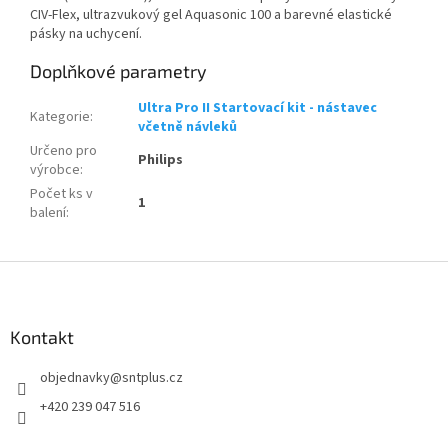
CIV-Flex, ultrazvukový gel Aquasonic 100 a barevné elastické
pásky na uchycení.
Doplňkové parametry
Ultra Pro II Startovací kit - nástavec
Kategorie
:
včetně návleků
Určeno pro
Philips
výrobce
:
Počet ks v
1
balení
:
Z
á
p
a
Kontakt
t
objednavky
@
sntplus.cz
í
+420 239 047 516