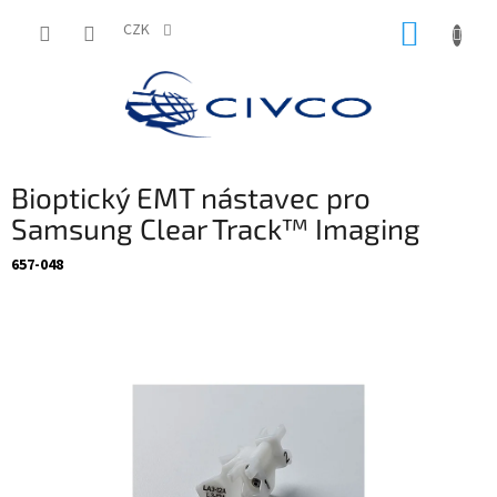
Přejít
NÁKUP
na
CZK
obsah
KOŠÍK
Bioptický EMT nástavec pro
Samsung Clear Track™ Imaging
657-048