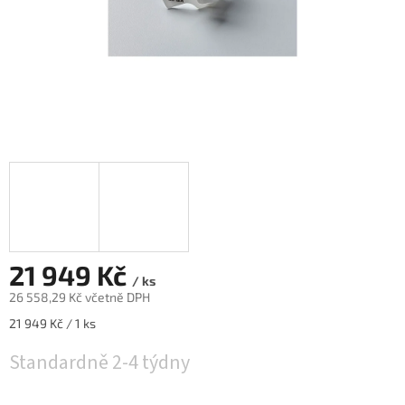
21 949 Kč
/ ks
26 558,29 Kč včetně DPH
Měrná
21 949 Kč / 1 ks
cena:
Standardně 2-4 týdny