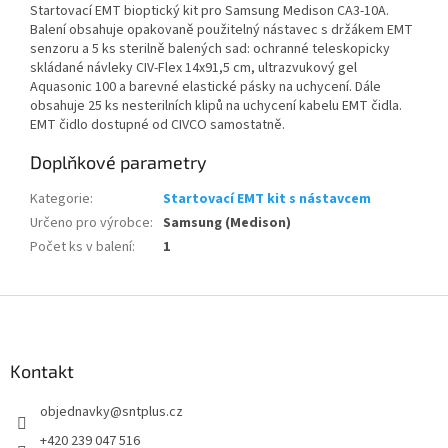
Startovací EMT bioptický kit pro Samsung Medison CA3-10A.
Balení obsahuje opakovaně použitelný nástavec s držákem EMT
senzoru a 5 ks sterilně balených sad: ochranné teleskopicky
skládané návleky CIV-Flex 14x91,5 cm, ultrazvukový gel
Aquasonic 100 a barevné elastické pásky na uchycení. Dále
obsahuje 25 ks nesterilních klipů na uchycení kabelu EMT čidla.
EMT čidlo dostupné od CIVCO samostatně.
Doplňkové parametry
Kategorie
:
Startovací EMT kit s nástavcem
Určeno pro výrobce
:
Samsung (Medison)
Počet ks v balení
:
1
Z
á
p
a
Kontakt
t
objednavky
@
sntplus.cz
í
+420 239 047 516